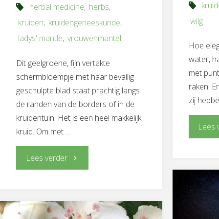
krui
herbal medicine
,
herbs
,
wilg
kruiden
,
kruidengeneeskunde
,
ladys' mantle
,
vrouwenmantel
Hoe eleg
water, ha
Dit geelgroene, fijn vertakte
met punt
schermbloempje met haar bevallig
raken. Er
geschulpte blad staat prachtig langs
zij hebb
de randen van de borders of in de
kruidentuin. Het is een heel makkelijk
Lees 
kruid. Om met …
"Vrouwenmantel
Lees verder
–
Mantel