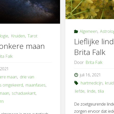
Algemeen
,
Astrolo
logie
,
Kruiden
,
Tarot
Lieflijke li
donkere maan
Brita Falk
ita Falk
Door
Brita Falk
, 2021
juli 16, 2021
ere maan
,
drie van
hartmedicijn
,
krui
ls omgekeerd
,
maanfases
,
liefde
,
linde
,
tilia
 maan
,
schaduwkant
,
rn
De zoetgeurende lin
zorgen ervoor dat ie