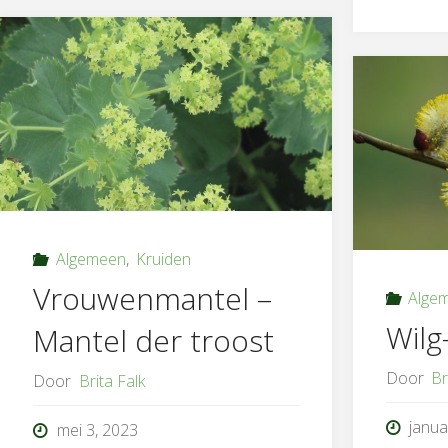
de
zoete
ontspanning"
Algemeen
,
Kruiden
Vrouwenmantel –
Alge
Wilg-
Mantel der troost
Door
Br
Door
Brita Falk
janua
mei 3, 2023