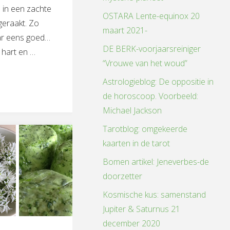
 in een zachte
OSTARA Lente-equinox 20
geraakt. Zo
maart 2021-
ar eens goed…
DE BERK-voorjaarsreiniger
 hart en …
“Vrouwe van het woud”
e
Astrologieblog: De oppositie in
de horoscoop. Voorbeeld:
Michael Jackson
Tarotblog: omgekeerde
kaarten in de tarot
Bomen artikel: Jeneverbes-de
doorzetter
Kosmische kus: samenstand
Jupiter & Saturnus 21
december 2020