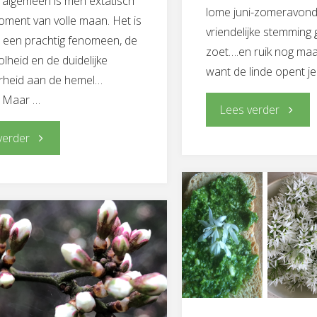
 algemeen is men extatisch
lome juni-zomeravond
moment van volle maan. Het is
vriendelijke stemming 
 een prachtig fenomeen, de
zoet….en ruik nog ma
olheid en de duidelijke
want de linde opent je
rheid aan de hemel…
! Maar …
"Lieflijk
Lees verder
"Bij
verder
linde-
donkere
door
maan"
Brita
Falk"