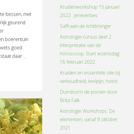
Kruidenworkshop 15 januari
te bessen, met
2022 : Jeneverbes
lijk geurend
Saffraan-de lichtbrenger
er
Astrologie-cursus deel 2:
en boerentuin
interpretatie van de
rwets goed
horoscoop. Start woensdag
 staat daar …
16 februari 2022
e
Kruiden en essentiële olie bij
verkoudheid, keelpijn, hoest
Duindoorn-de pionier-door
Brita Falk
id
Astrologie Workshops: De
elementen, vanaf 8 oktober
2021