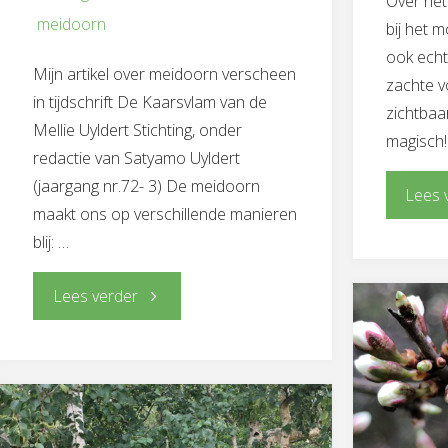
Over het
meidoorn
bij het 
ook echt
Mijn artikel over meidoorn verscheen
zachte v
in tijdschrift De Kaarsvlam van de
zichtbaa
Mellie Uyldert Stichting, onder
magisch
redactie van Satyamo Uyldert
(jaargang nr.72- 3) De meidoorn
Lees 
maakt ons op verschillende manieren
blij: …
"Meidoorn-
Lees verder
de
krachtgever"