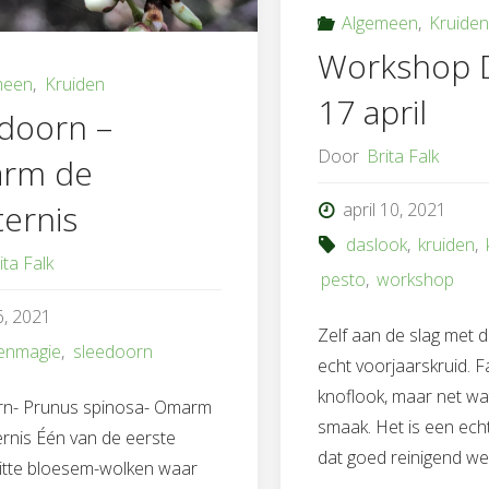
Algemeen
,
Kruide
Workshop 
meen
,
Kruiden
17 april
doorn –
Door
Brita Falk
rm de
ternis
april 10, 2021
daslook
,
kruiden
,
ita Falk
pesto
,
workshop
 6, 2021
Zelf aan de slag met 
enmagie
,
sleedoorn
echt voorjaarskruid. F
knoflook, maar net wa
rn- Prunus spinosa- Omarm
smaak. Het is een ech
ernis Één van de eerste
dat goed reinigend wer
e witte bloesem-wolken waar