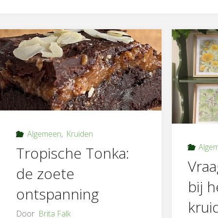
Algemeen
,
Kruiden
Alge
Tropische Tonka:
Vraa
de zoete
bij h
ontspanning
krui
Door
Brita Falk