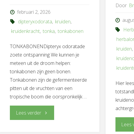
Door
Br
februari 2, 2026
augus
dipteryxodorata
,
kruiden
,
Herb
kruidenkracht
,
tonka
,
tonkabonen
herbalo
TONKABONENDipteryx odoratade
kruiden
zoete ontspanning We kunnen je
kruiden
meteen uit de droom helpen:
kruident
tonkabonen zijn geen bonen.
Tonkabonen zijn de gefermenteerde
Hier lees
pitten uit de vruchten van een
totstand
tropische boom die oorspronkelijk …
kruidenor
achtergr
"Tropische
Lees verder
Lees 
Tonka: