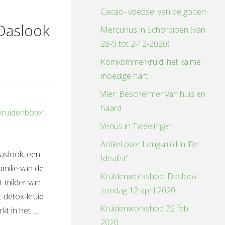
n
Cacao- voedsel van de goden
Daslook
Mercurius in Schorpioen (van
28-9 tot 2-12-2020)
Komkommerkruid: het kalme
moedige hart
Vlier: Beschermer van huis en
haard
kruidenboter
,
Venus in Tweelingen
Artikel over Longkruid in ‘De
daslook, een
Idealist”
amilie van de
Kruidenworkshop: Daslook
t milder van
zondag 12 april 2020
t detox-kruid
Kruidenworkshop 22 feb.
kt in het …
2020