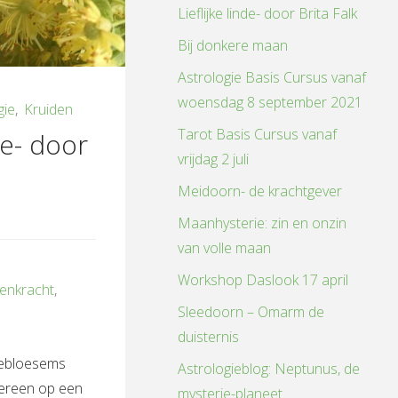
Lieflijke linde- door Brita Falk
Bij donkere maan
Astrologie Basis Cursus vanaf
woensdag 8 september 2021
gie
,
Kruiden
Tarot Basis Cursus vanaf
nde- door
vrijdag 2 juli
Meidoorn- de krachtgever
Maanhysterie: zin en onzin
van volle maan
Workshop Daslook 17 april
denkracht
,
Sleedoorn – Omarm de
duisternis
debloesems
Astrologieblog: Neptunus, de
dereen op een
mysterie-planeet