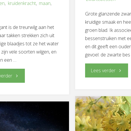
den
,
kruidenkracht
,
maan
,
Grote glanzende zwar
kruidige smaak en heer
ant is de treurwilg aan het
groen blad. Ik associe
ar takken strekken zich uit
bessenstruiken met e
ige blaadjes tot ze het water
en dit geeft een oude
 zijn vele soorten wilgen, en
gevoel: de zwarte bes
en een …
"Zwart
Lees verder
"Wilg-
verder
bes-
de
Koelhe
pijnstiller"
en
kalmte"