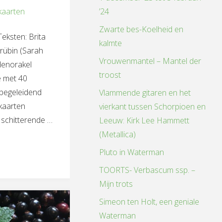
kaarten
’24
Zwarte bes-Koelheid en
kTeksten: Brita
kalmte
rübin (Sarah
Vrouwenmantel – Mantel der
denorakel
troost
e met 40
 begeleidend
Vlammende gitaren en het
lkaarten
vierkant tussen Schorpioen en
 schitterende …
Leeuw: Kirk Lee Hammett
(Metallica)
Pluto in Waterman
orakel-
TOORTS- Verbascum ssp. –
Mijn trots
Simeon ten Holt, een geniale
Waterman