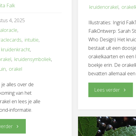
ita Falk
kruidenorakel
,
orakel
tus 4, 2025
Illustraties: Ingrid Fal
aloracle
,
FalkOntwerp: Sarah St
Who Design) Het krui
raclecards
,
intuitie
,
bestaat uit een doosj
,
kruidenkracht
,
orakelkaarten en een
orakel
,
kruidensymboliek
,
boekje erin. De orake
uin
,
orakel
bevatten allemaal een
 je alles over de
"Het
Lees verder
koming van het
akel en lees je alle
kruiden
ond-informatie.
nu
"Vraag
verder
te