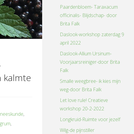
Paardenbloem- Taraxacum
en
officinalis- Blijdschap- door
Brita Falk
Daslook-workshop zaterdag 9
april 2022
n
Daslook-Allium Ursinum-
Voorjaarsreiniger-door Brita
-
Falk
n kalmte
Smalle weegbree- ik kies mijn
weg-door Brita Falk
Let love rule! Creatieve
workshop 20-2-2022
eneeskunde
,
Longkruid-Ruimte voor jezelf
igrum
,
Wilg-de pijnstiller