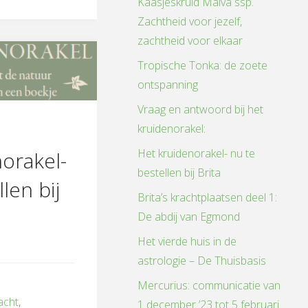
Kaasjeskruid Malva ssp.
Zachtheid voor jezelf,
zachtheid voor elkaar
Tropische Tonka: de zoete
ontspanning
Vraag en antwoord bij het
kruidenorakel:
n
Het kruidenorakel- nu te
orakel-
bestellen bij Brita
len bij
Brita’s krachtplaatsen deel 1:
De abdij van Egmond
Het vierde huis in de
astrologie – De Thuisbasis
Mercurius: communicatie van
acht
,
1 december ’23 tot 5 februari