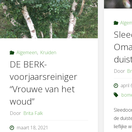
Alge
Slee
Oma
Algemeen
,
Kruiden
duis
DE BERK-
Door
Br
voorjaarsreiniger
april
“Vrouwe van het
bom
woud”
Sleedoo
Door
Brita Falk
de duist
lieflijk
maart 18, 2021