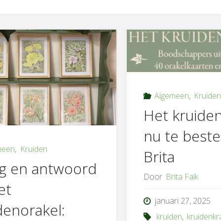
Algemeen
,
Kruide
Het kruiden
nu te bestel
meen
,
Kruiden
Brita
g en antwoord
Door
Brita Falk
et
januari 27, 2025
denorakel:
kruiden
,
kruidenkr