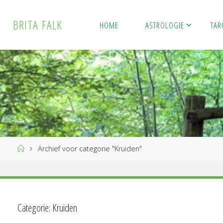
Ga
naar
B
R
I
T
A
F
A
L
K
HOME
ASTROLOGIE
TAR
de
inhoud
Home
Archief voor categorie "Kruiden"
Categorie:
Kruiden