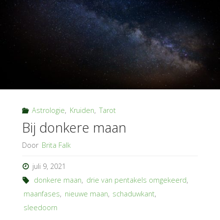
Astrologie
,
Kruiden
,
Tarot
Bij donkere maan
Door
Brita Falk
juli 9, 2021
donkere maan
,
drie van pentakels omgekeerd
,
maanfases
,
nieuwe maan
,
schaduwkant
,
sleedoorn