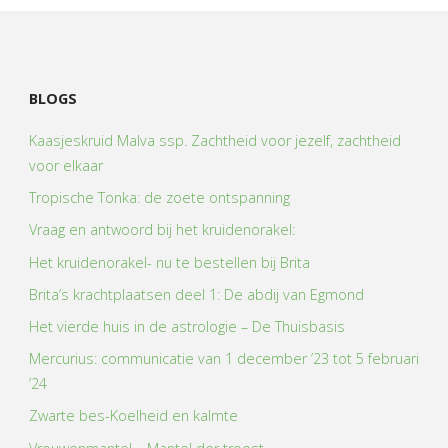
Omarm
de
BLOGS
duisternis"
Kaasjeskruid Malva ssp. Zachtheid voor jezelf, zachtheid
voor elkaar
Tropische Tonka: de zoete ontspanning
Vraag en antwoord bij het kruidenorakel:
Het kruidenorakel- nu te bestellen bij Brita
Brita’s krachtplaatsen deel 1: De abdij van Egmond
Het vierde huis in de astrologie – De Thuisbasis
Mercurius: communicatie van 1 december ’23 tot 5 februari
’24
Zwarte bes-Koelheid en kalmte