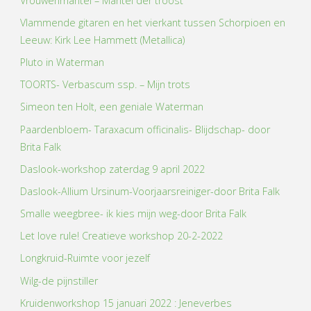
Vrouwenmantel – Mantel der troost
Vlammende gitaren en het vierkant tussen Schorpioen en
Leeuw: Kirk Lee Hammett (Metallica)
Pluto in Waterman
TOORTS- Verbascum ssp. – Mijn trots
Simeon ten Holt, een geniale Waterman
Paardenbloem- Taraxacum officinalis- Blijdschap- door
Brita Falk
Daslook-workshop zaterdag 9 april 2022
Daslook-Allium Ursinum-Voorjaarsreiniger-door Brita Falk
Smalle weegbree- ik kies mijn weg-door Brita Falk
Let love rule! Creatieve workshop 20-2-2022
Longkruid-Ruimte voor jezelf
Wilg-de pijnstiller
Kruidenworkshop 15 januari 2022 : Jeneverbes