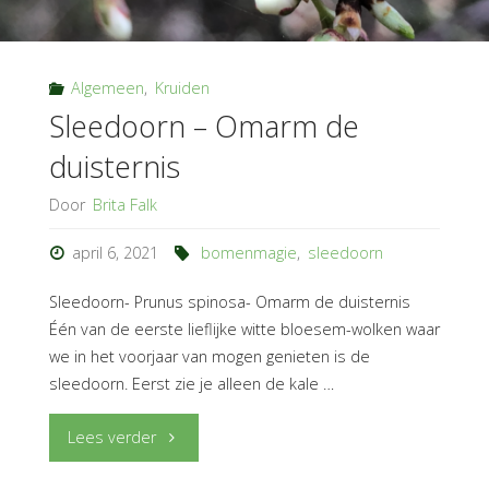
Algemeen
,
Kruiden
Sleedoorn – Omarm de
duisternis
Door
Brita Falk
april 6, 2021
bomenmagie
,
sleedoorn
Sleedoorn- Prunus spinosa- Omarm de duisternis
Één van de eerste lieflijke witte bloesem-wolken waar
we in het voorjaar van mogen genieten is de
sleedoorn. Eerst zie je alleen de kale …
"Sleedoorn
Lees verder
–