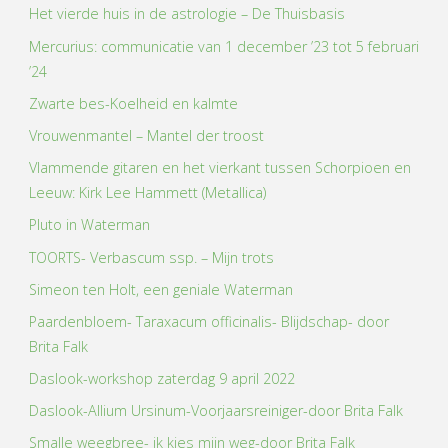
Het vierde huis in de astrologie – De Thuisbasis
Mercurius: communicatie van 1 december ’23 tot 5 februari
’24
Zwarte bes-Koelheid en kalmte
Vrouwenmantel – Mantel der troost
Vlammende gitaren en het vierkant tussen Schorpioen en
Leeuw: Kirk Lee Hammett (Metallica)
Pluto in Waterman
TOORTS- Verbascum ssp. – Mijn trots
Simeon ten Holt, een geniale Waterman
Paardenbloem- Taraxacum officinalis- Blijdschap- door
Brita Falk
Daslook-workshop zaterdag 9 april 2022
Daslook-Allium Ursinum-Voorjaarsreiniger-door Brita Falk
Smalle weegbree- ik kies mijn weg-door Brita Falk