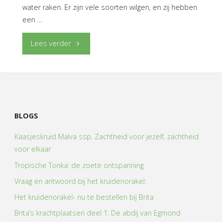
water raken. Er zijn vele soorten wilgen, en zij hebben
een …
"Wilg-
Lees verder
de
pijnstiller"
BLOGS
Kaasjeskruid Malva ssp. Zachtheid voor jezelf, zachtheid
voor elkaar
Tropische Tonka: de zoete ontspanning
Vraag en antwoord bij het kruidenorakel:
Het kruidenorakel- nu te bestellen bij Brita
Brita’s krachtplaatsen deel 1: De abdij van Egmond