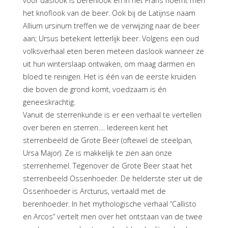
voor daslook is berenlook en in het Frans noemt men
het knoflook van de beer. Ook bij de Latijnse naam
Allium ursinum treffen we de verwijzing naar de beer
aan; Ursus betekent letterlijk beer. Volgens een oud
volksverhaal eten beren meteen daslook wanneer ze
uit hun winterslaap ontwaken, om maag darmen en
bloed te reinigen. Het is één van de eerste kruiden
die boven de grond komt, voedzaam is én
geneeskrachtig.
Vanuit de sterrenkunde is er een verhaal te vertellen
over beren en sterren…. Iedereen kent het
sterrenbeeld de Grote Beer (oftewel de steelpan,
Ursa Major). Ze is makkelijk te zien aan onze
sterrenhemel. Tegenover de Grote Beer staat het
sterrenbeeld Ossenhoeder. De helderste ster uit de
Ossenhoeder is Arcturus, vertaald met de
berenhoeder. In het mythologische verhaal “Callisto
en Arcos” vertelt men over het ontstaan van de twee