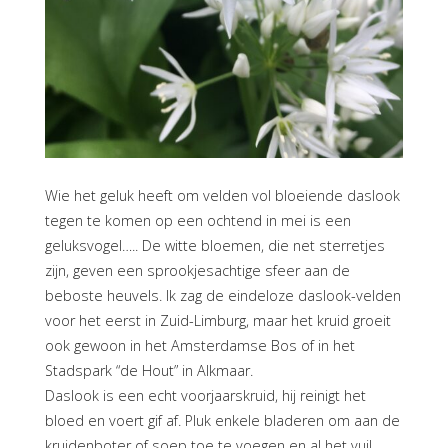
Wie het geluk heeft om velden vol bloeiende daslook
tegen te komen op een ochtend in mei is een
geluksvogel….. De witte bloemen, die net sterretjes
zijn, geven een sprookjesachtige sfeer aan de
beboste heuvels. Ik zag de eindeloze daslook-velden
voor het eerst in Zuid-Limburg, maar het kruid groeit
ook gewoon in het Amsterdamse Bos of in het
Stadspark “de Hout” in Alkmaar.
Daslook is een echt voorjaarskruid, hij reinigt het
bloed en voert gif af. Pluk enkele bladeren om aan de
kruidenboter of soep toe te voegen en al het vuil