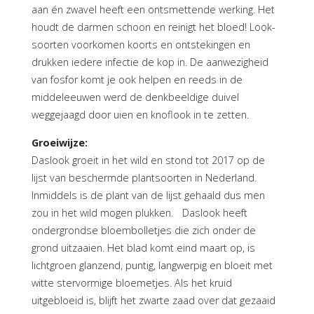
aan én zwavel heeft een ontsmettende werking. Het
houdt de darmen schoon en reinigt het bloed! Look-
soorten voorkomen koorts en ontstekingen en
drukken iedere infectie de kop in. De aanwezigheid
van fosfor komt je ook helpen en reeds in de
middeleeuwen werd de denkbeeldige duivel
weggejaagd door uien en knoflook in te zetten.
Groeiwijze:
Daslook groeit in het wild en stond tot 2017 op de
lijst van beschermde plantsoorten in Nederland.
Inmiddels is de plant van de lijst gehaald dus men
zou in het wild mogen plukken. Daslook heeft
ondergrondse bloembolletjes die zich onder de
grond uitzaaien. Het blad komt eind maart op, is
lichtgroen glanzend, puntig, langwerpig en bloeit met
witte stervormige bloemetjes. Als het kruid
uitgebloeid is, blijft het zwarte zaad over dat gezaaid