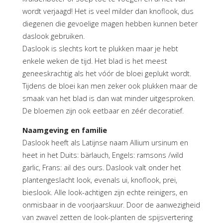
wordt verjaagd! Het is veel milder dan knoflook, dus
diegenen die gevoelige magen hebben kunnen beter
daslook gebruiken.
Daslook is slechts kort te plukken maar je hebt
enkele weken de tijd. Het blad is het meest
geneeskrachtig als het vóór de bloei geplukt wordt.
Tijdens de bloei kan men zeker ook plukken maar de
smaak van het blad is dan wat minder uitgesproken.
De bloemen zijn ook eetbaar en zéér decoratief.
Naamgeving en familie
Daslook heeft als Latijnse naam Allium ursinum en
heet in het Duits: bärlauch, Engels: ramsons /wild
garlic, Frans: ail des ours. Daslook valt onder het
plantengeslacht look, evenals ui, knoflook, prei,
bieslook. Alle look-achtigen zijn echte reinigers, en
onmisbaar in de voorjaarskuur. Door de aanwezigheid
van zwavel zetten de look-planten de spijsvertering