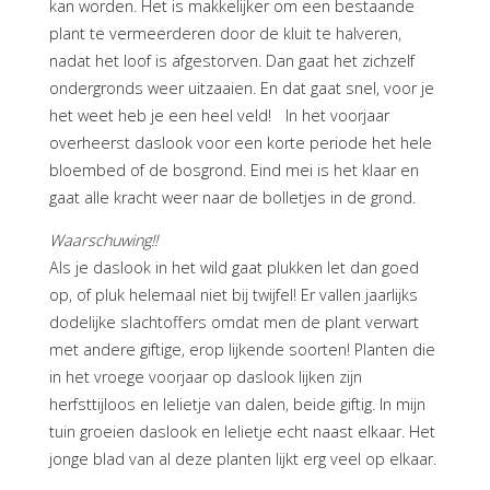
kan worden. Het is makkelijker om een bestaande
plant te vermeerderen door de kluit te halveren,
nadat het loof is afgestorven. Dan gaat het zichzelf
ondergronds weer uitzaaien. En dat gaat snel, voor je
het weet heb je een heel veld! In het voorjaar
overheerst daslook voor een korte periode het hele
bloembed of de bosgrond. Eind mei is het klaar en
gaat alle kracht weer naar de bolletjes in de grond.
Waarschuwing!!
Als je daslook in het wild gaat plukken let dan goed
op, of pluk helemaal niet bij twijfel! Er vallen jaarlijks
dodelijke slachtoffers omdat men de plant verwart
met andere giftige, erop lijkende soorten! Planten die
in het vroege voorjaar op daslook lijken zijn
herfsttijloos en lelietje van dalen, beide giftig. In mijn
tuin groeien daslook en lelietje echt naast elkaar. Het
jonge blad van al deze planten lijkt erg veel op elkaar.