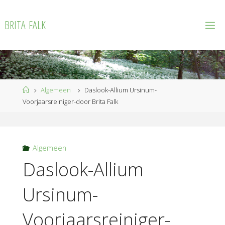
Ga
naar
B
R
I
T
A
F
A
L
K
de
inhoud
Home
Algemeen
Daslook-Allium Ursinum-
Voorjaarsreiniger-door Brita Falk
Algemeen
Daslook-Allium
Ursinum-
Voorjaarsreiniger-