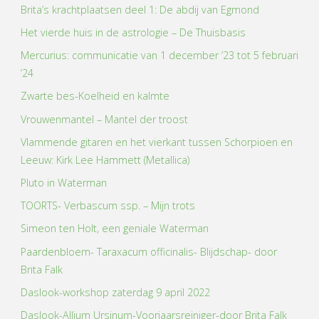
Brita’s krachtplaatsen deel 1: De abdij van Egmond
Het vierde huis in de astrologie – De Thuisbasis
Mercurius: communicatie van 1 december ’23 tot 5 februari
’24
Zwarte bes-Koelheid en kalmte
Vrouwenmantel – Mantel der troost
Vlammende gitaren en het vierkant tussen Schorpioen en
Leeuw: Kirk Lee Hammett (Metallica)
Pluto in Waterman
TOORTS- Verbascum ssp. – Mijn trots
Simeon ten Holt, een geniale Waterman
Paardenbloem- Taraxacum officinalis- Blijdschap- door
Brita Falk
Daslook-workshop zaterdag 9 april 2022
Daslook-Allium Ursinum-Voorjaarsreiniger-door Brita Falk