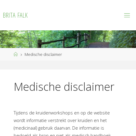
Ga
naar
B
R
I
T
A
F
A
L
K
de
inhoud
Home
Medische disclaimer
Medische disclaimer
Tijdens de kruidenworkshops en op de website
wordt informatie verstrekt over kruiden en het
(medicinaal) gebruik daarvan. De informatie is
bedoeld als bron en niet als medisch handboek.