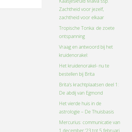
Kaasjeskruid Malva ssp.
Zachtheid voor jezelf,
zachtheid voor elkaar
Tropische Tonka: de zoete
ontspanning
Vraag en antwoord bij het
kruidenorakel:
Het kruidenorakel- nu te
bestellen bij Brita
Brita’s krachtplaatsen deel 1:
De abdij van Egmond
Het vierde huis in de
astrologie – De Thuisbasis
Mercurius: communicatie van
1 december ’23 tot 5 februari