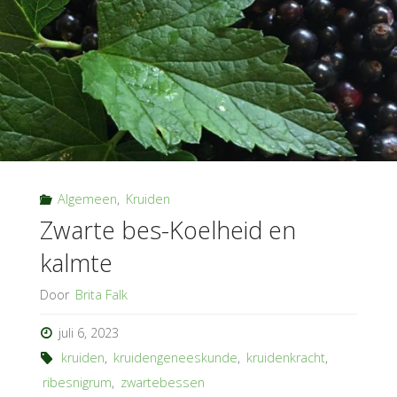
Algemeen
,
Kruiden
Zwarte bes-Koelheid en
kalmte
Door
Brita Falk
juli 6, 2023
kruiden
,
kruidengeneeskunde
,
kruidenkracht
,
ribesnigrum
,
zwartebessen