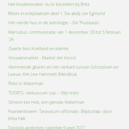
Het kruidenorakel- nu te bestellen bij Brita
Brita’s krachtplaatsen deel 1: De abdij van Egmond
Het vierde huis in de astrologie – De Thuisbasis
Mercurius: communicatie van 1 december ’23 tot 5 februari
’24
Zwarte bes-Koelheid en kalmte
Vrouwenmantel – Mantel der troost
Vlammende gitaren en het vierkant tussen Schorpioen en
Leeuw: Kirk Lee Hammett (Metallica)
Pluto in Waterman
TOORTS- Verbascum ssp. – Mijn trots
Simeon ten Holt, een geniale Waterman
Paardenbloem- Taraxacum officinalis- Blijdschap- door
Brita Falk
Daslook-workshop zaterdag 9 april 2022