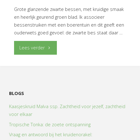
Grote glanzende zwarte bessen, met kruidige smaak
en heerlijk geurend groen blad. Ik associeer
bessenstruiken met een boerentuin en dit geeft een
ouderwets goed gevoel: de zwarte bes staat daar …
"Zwarte
Lees verder
bes-
Koelheid
en
BLOGS
kalmte"
Kaasjeskruid Malva ssp. Zachtheid voor jezelf, zachtheid
voor elkaar
Tropische Tonka: de zoete ontspanning
Vraag en antwoord bij het kruidenorakel: