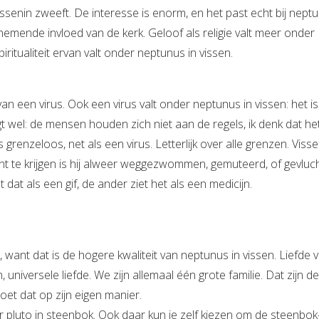
tussenin zweeft. De interesse is enorm, en het past echt bij nept
nemende invloed van de kerk. Geloof als religie valt meer onder
ritualiteit ervan valt onder neptunus in vissen.
an een virus. Ook een virus valt onder neptunus in vissen: het is
t wel: de mensen houden zich niet aan de regels, ik denk dat he
grenzeloos, net als een virus. Letterlijk over alle grenzen. Visse
egint te krijgen is hij alweer weggezwommen, gemuteerd, of gevluc
dat als een gif, de ander ziet het als een medicijn.
, want dat is de hogere kwaliteit van neptunus in vissen. Liefde 
niversele liefde. We zijn allemaal één grote familie. Dat zijn de
oet dat op zijn eigen manier.
 pluto in steenbok. Ook daar kun je zelf kiezen om de steenbok