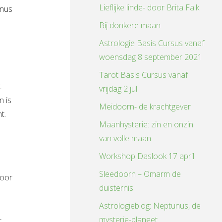
Lieflijke linde- door Brita Falk
unus
Bij donkere maan
Astrologie Basis Cursus vanaf
woensdag 8 september 2021
Tarot Basis Cursus vanaf
t
vrijdag 2 juli
n is
Meidoorn- de krachtgever
ht.
Maanhysterie: zin en onzin
van volle maan
Workshop Daslook 17 april
Sleedoorn – Omarm de
voor
duisternis
Astrologieblog: Neptunus, de
-
mysterie-planeet