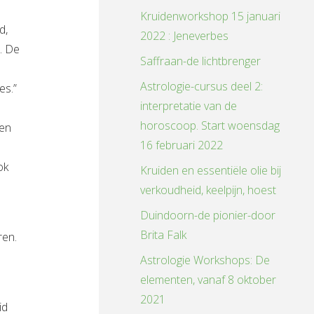
Kruidenworkshop 15 januari
d,
2022 : Jeneverbes
. De
Saffraan-de lichtbrenger
Astrologie-cursus deel 2:
es.”
interpretatie van de
horoscoop. Start woensdag
ten
16 februari 2022
ok
Kruiden en essentiële olie bij
verkoudheid, keelpijn, hoest
Duindoorn-de pionier-door
Brita Falk
ren.
Astrologie Workshops: De
elementen, vanaf 8 oktober
2021
id