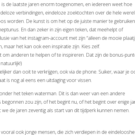
e is de laatste jaren enorm toegenomen, en iedereen weet hoe
ndeloze verbindingen, eindeloze zoektochten over de hele werel
oos worden. De kunst is om het op de juiste manier te gebruiken
 neptunus. En dan zeker in zijn eigen teken, dat meehelpt of
lusie van het instagram-account met zijn “alleen de mooie plaatj
h, maar het kan ook een inspiratie zijn. Kies zelf.
dit om anderen te helpen of te inspireren. Dat zijn de bonus-pun
atuurlijk!)
jker dan ooit te verkrijgen, ook via de phone. Suiker, waar je o
maat is nog al eens een uitdaging voor vissen.
ie onder het teken waterman. Dit is dan weer van een andere
begonnen zou zijn, of het begint nu, of het begint over enige ja
 we de jaren zeventig als start van dit tijdperk kunnen nemen.
n, vooral ook jonge mensen, die zich verdiepen in de eindelooshe