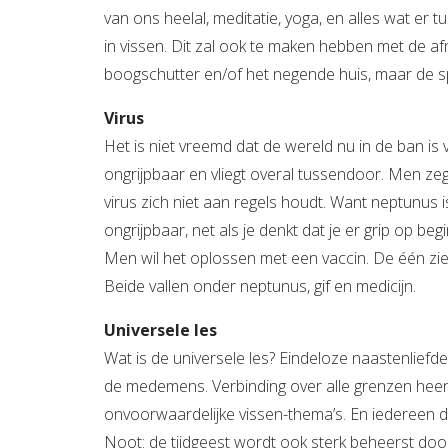
van ons heelal, meditatie, yoga, en alles wat er 
in vissen. Dit zal ook te maken hebben met de af
boogschutter en/of het negende huis, maar de spi
Virus
Het is niet vreemd dat de wereld nu in de ban is v
ongrijpbaar en vliegt overal tussendoor. Men zeg
virus zich niet aan regels houdt. Want neptunus is 
ongrijpbaar, net als je denkt dat je er grip op b
Men wil het oplossen met een vaccin. De één ziet 
Beide vallen onder neptunus, gif en medicijn.
Universele les
Wat is de universele les? Eindeloze naastenliefde
de medemens. Verbinding over alle grenzen heen, u
onvoorwaardelijke vissen-thema’s. En iedereen d
Noot: de tijdgeest wordt ook sterk beheerst door