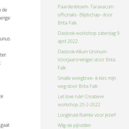
Paardenbloem- Taraxacum
n de
officinalis- Blijdschap- door
erige
Brita Falk
Daslook-workshop zaterdag 9
tunus
april 2022
Daslook-Allium Ursinum-
ter:
Voorjaarsreiniger-door Brita
.
Falk
Smalle weegbree- ik kies mijn
weg-door Brita Falk
ze
Let love rule! Creatieve
workshop 20-2-2022
Longkruid-Ruimte voor jezelf
 gaat
Wilg-de pijnstiller