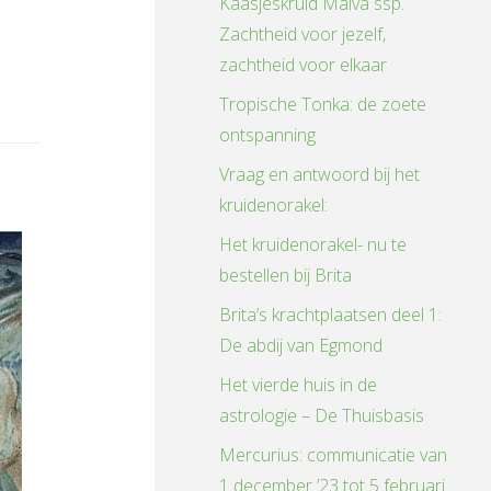
Kaasjeskruid Malva ssp.
Zachtheid voor jezelf,
zachtheid voor elkaar
Tropische Tonka: de zoete
ontspanning
Vraag en antwoord bij het
kruidenorakel:
Het kruidenorakel- nu te
bestellen bij Brita
Brita’s krachtplaatsen deel 1:
De abdij van Egmond
Het vierde huis in de
astrologie – De Thuisbasis
Mercurius: communicatie van
1 december ’23 tot 5 februari