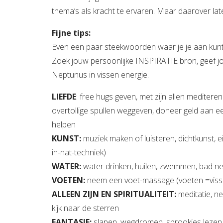
thema’s als kracht te ervaren. Maar daarover lat
Fijne tips:
Even een paar steekwoorden waar je je aan kunt
Zoek jouw persoonlijke INSPIRATIE bron, geef jo
Neptunus in vissen energie.
LIEFDE
: free hugs geven, met zijn allen mediter
overtollige spullen weggeven, doneer geld aan ee
helpen
KUNST:
muziek maken of luisteren, dichtkunst, ei
in-nat-techniek)
WATER:
water drinken, huilen, zwemmen, bad 
VOETEN:
neem een voet-massage (voeten =viss
ALLEEN ZIJN EN SPIRITUALITEIT:
meditatie, ne
kijk naar de sterren
FANTASIE:
slapen, wegdromen, sprookjes lezen 