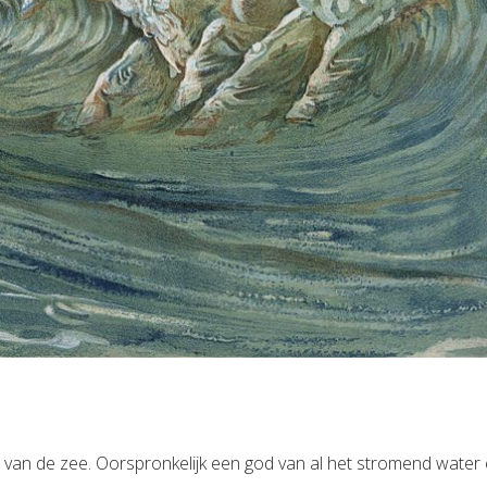
van de zee. Oorspronkelijk een god van al het stromend water