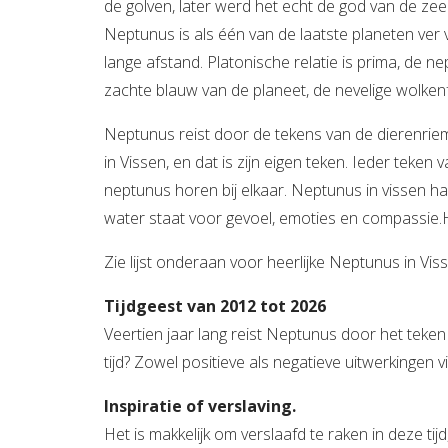
de golven, later werd het echt de god van de zee
Neptunus is als één van de laatste planeten ver
lange afstand. Platonische relatie is prima, de 
zachte blauw van de planeet, de nevelige wolkenfo
Neptunus reist door de tekens van de dierenriem,
in Vissen, en dat is zijn eigen teken. Ieder teke
neptunus horen bij elkaar. Neptunus in vissen haal
water staat voor gevoel, emoties en compassie.He
Zie lijst onderaan voor heerlijke Neptunus in Viss
Tijdgeest van 2012 tot 2026
Veertien jaar lang reist Neptunus door het teke
tijd? Zowel positieve als negatieve uitwerkingen v
Inspiratie of verslaving.
Het is makkelijk om verslaafd te raken in deze ti