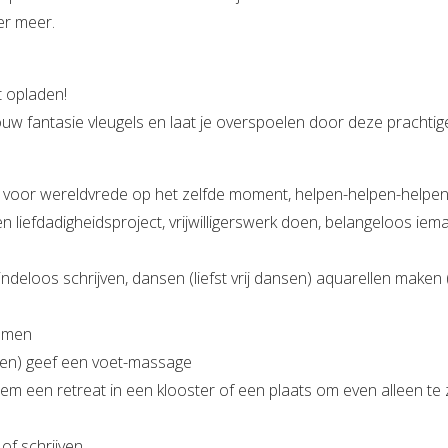
er meer.
 opladen!
uw fantasie vleugels en laat je overspoelen door deze prachtig
en voor wereldvrede op het zelfde moment, helpen-helpen-helpen
n liefdadigheidsproject, vrijwilligerswerk doen, belangeloos iem
ndeloos schrijven, dansen (liefst vrij dansen) aquarellen maken 
nemen
en) geef een voet-massage
em een retreat in een klooster of een plaats om even alleen te z
of schrijven