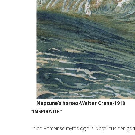
Neptune’s horses-Walter Crane-1910
“
INSPIRATIE “
In de Romeinse mythologie is Neptunus een god 