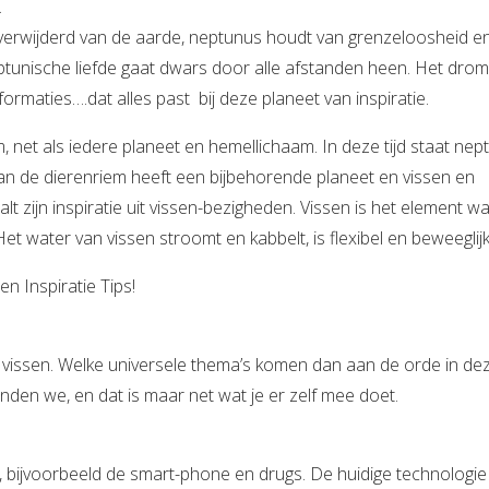
.
 verwijderd van de aarde, neptunus houdt van grenzeloosheid e
neptunische liefde gaat dwars door alle afstanden heen. Het drom
rmaties….dat alles past bij deze planeet van inspiratie.
 net als iedere planeet en hemellichaam. In deze tijd staat nep
n van de dierenriem heeft een bijbehorende planeet en vissen en
t zijn inspiratie uit vissen-bezigheden. Vissen is het element wa
t water van vissen stroomt en kabbelt, is flexibel en beweeglijk
en Inspiratie Tips!
n vissen. Welke universele thema’s komen dan aan de orde in de
inden we, en dat is maar net wat je er zelf mee doet.
jd, bijvoorbeeld de smart-phone en drugs. De huidige technologie