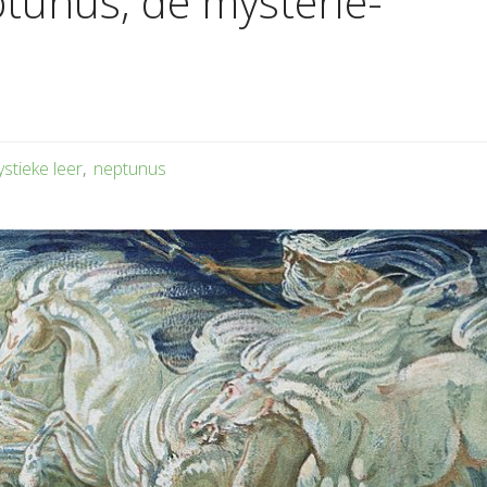
ptunus, de mysterie-
stieke leer
,
neptunus