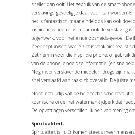
sneller dan ooit. Het gebruik van de smart-phon
verslavings-gevoelig je daar voor kan worden. Ei
het is fantastisch, maar eindeloos kan ook doell
inspiratie is neptunus, maar ook de verslaving is
tegenwerkt voor het eindeloosheids-gevoel. De il
Zeer neptunisch: wat je ziet is vaak niet realistisc
Zet hem in voor die inspi, die phone, of gebruik 
van de phone, eindeloze informatie. (en snelheid n
Nog meer verslavende middelen: drugs zijn makkeli
snel verslaafd aan raakt zit overal in. De juiste 
Noot: natuurlijk valt de hele technische revolut
kosmische orde, het waterman-tijdperk dat reeds 
De opvattingen verschillen. Ik ben van mening dat
Spiritualiteit.
Spiritualiteit is in. Er komen steeds meer mense