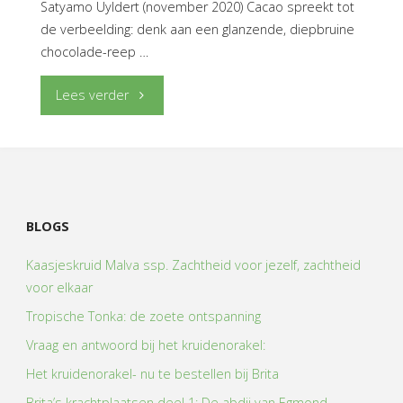
Satyamo Uyldert (november 2020) Cacao spreekt tot
de verbeelding: denk aan een glanzende, diepbruine
chocolade-reep …
"Cacao-
Lees verder
voedsel
van
de
BLOGS
goden"
Kaasjeskruid Malva ssp. Zachtheid voor jezelf, zachtheid
voor elkaar
Tropische Tonka: de zoete ontspanning
Vraag en antwoord bij het kruidenorakel:
Het kruidenorakel- nu te bestellen bij Brita
Brita’s krachtplaatsen deel 1: De abdij van Egmond