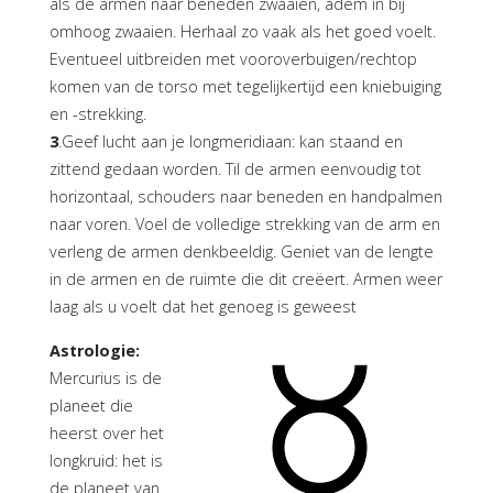
als de armen naar beneden zwaaien, adem in bij
omhoog zwaaien. Herhaal zo vaak als het goed voelt.
Eventueel uitbreiden met vooroverbuigen/rechtop
komen van de torso met tegelijkertijd een kniebuiging
en -strekking.
3
.Geef lucht aan je longmeridiaan: kan staand en
zittend gedaan worden. Til de armen eenvoudig tot
horizontaal, schouders naar beneden en handpalmen
naar voren. Voel de volledige strekking van de arm en
verleng de armen denkbeeldig. Geniet van de lengte
in de armen en de ruimte die dit creëert. Armen weer
laag als u voelt dat het genoeg is geweest
Astrologie:
Mercurius is de
planeet die
heerst over het
longkruid: het is
de planeet van