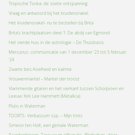
Tropische Tonka: de zoete ontspanning
Vraag en antwoord bij het kruidenorakel:
Het kruidenorakel- nu te bestellen bij Brita
Brita’s krachtplaatsen deel 1: De abdij van Egmond
Het vierde huis in de astrologie – De Thuisbasis
Mercurius: communicatie van 1 december ’23 tot 5 februari
’24
Zwarte bes-Koelheid en kalmte
Vrouwenmantel – Mantel der troost
Vlammende gitaren en het vierkant tussen Schorpioen en
Leeuw: Kirk Lee Hammett (Metallica)
Pluto in Waterman
TOORTS- Verbascum ssp. – Mijn trots
Simeon ten Holt, een geniale Waterman
Paardenbloem- Taraxacum officinalis- Blijdschap- door