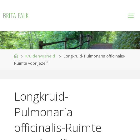
Ga
naar
B
R
I
T
A
F
A
L
K
de
inhoud
Home
Kruidenwijsheid
Longkruid- Pulmonaria officinalis-
Ruimte voor jezelf
Longkruid-
Pulmonaria
officinalis-Ruimte