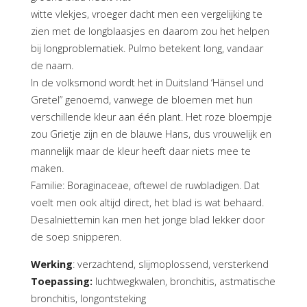
witte vlekjes, vroeger dacht men een vergelijking te
zien met de longblaasjes en daarom zou het helpen
bij longproblematiek. Pulmo betekent long, vandaar
de naam.
In de volksmond wordt het in Duitsland ‘Hänsel und
Gretel” genoemd, vanwege de bloemen met hun
verschillende kleur aan één plant. Het roze bloempje
zou Grietje zijn en de blauwe Hans, dus vrouwelijk en
mannelijk maar de kleur heeft daar niets mee te
maken.
Familie: Boraginaceae, oftewel de ruwbladigen. Dat
voelt men ook altijd direct, het blad is wat behaard.
Desalniettemin kan men het jonge blad lekker door
de soep snipperen.
Werking
: verzachtend, slijmoplossend, versterkend
Toepassing:
luchtwegkwalen, bronchitis, astmatische
bronchitis, longontsteking