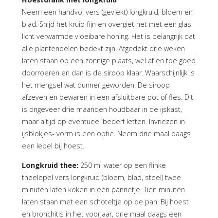
Neem een handvol vers (gevlekt) longkruid, bloem en
blad. Snijd het kruid fijn en overgiet het met een glas
licht verwarmde vloeibare honing. Het is belangrijk dat
alle plantendelen bedekt zijn. Afgedekt drie weken
laten staan op een zonnige plaats, wel af en toe goed
doorroeren en dan is de siroop klaar. Waarschijnlijk is
het mengsel wat dunner geworden. De siroop
afzeven en bewaren in een afsluitbare pot of fles. Dit
is ongeveer drie maanden houdbaar in de ijskast,
maar altijd op eventueel bederf letten. Invriezen in
ijsblokjes- vorm is een optie. Neem drie maal daags
een lepel bij hoest.
Longkruid thee:
250 ml water op een flinke
theelepel vers longkruid (bloem, blad, steel) twee
minuten laten koken in een pannetje. Tien minuten
laten staan met een schoteltje op de pan. Bij hoest
en bronchitis in het voorjaar, drie maal daags een