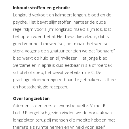
Inhoudsstoffen en gebruik:
Longkruid verkoelt en kalmeert longen, bloed en de
psyche. Het bevat slijmstoffen: hanteer de oude
regel “slijm voor slijm” longkruid maakt slijm los, lost
het op en voert het af. Het bevat kiezelzuur, dat is
goed voor het bindweefsel, het maakt het weefsel
sterk. Volgens de signatuurleer zien we dat “behaard”
blad werkt op huid en slijmvliezen. Het jonge blad
(verzamelen in april) is dus eetbaar in sla of roerbak-
schotel of soep, het bevat veel vitamine C. De
prachtige bloemen zijn eetbaar. Te gebruiken als thee
en hoestdrank, zie recepten.
Over longziekten
Ademen is een eerste levensbehoefte. Vrijheid!
Lucht! Energetisch gezien vinden we de oorzaak van
longziekten terug bij mensen die moeite hebben met
thema’s als ruimte nemen en vrijheid voor jezelf