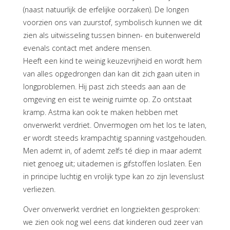
(naast natuurlijk de erfelijke oorzaken). De longen
voorzien ons van zuurstof, symbolisch kunnen we dit
zien als uitwisseling tussen binnen- en buitenwereld
evenals contact met andere mensen.
Heeft een kind te weinig keuzevrijheid en wordt hem
van alles opgedrongen dan kan dit zich gaan uiten in
longproblemen. Hij past zich steeds aan aan de
omgeving en eist te weinig ruimte op. Zo ontstaat
kramp. Astma kan ook te maken hebben met
onverwerkt verdriet. Onvermogen om het los te laten,
er wordt steeds krampachtig spanning vastgehouden.
Men ademt in, of ademt zelfs té diep in maar ademt
niet genoeg uit; uitademen is gifstoffen loslaten. Een
in principe luchtig en vrolijk type kan zo zijn levenslust
verliezen.
Over onverwerkt verdriet en longziekten gesproken:
we zien ook nog wel eens dat kinderen oud zeer van