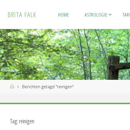
Ga
naar
B
R
I
T
A
F
A
L
K
HOME
ASTROLOGIE
TAR
de
inhoud
Home
Berichten getagd "reinigen"
Tag:
reinigen