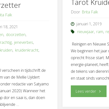
Tarot Kruid
zetter
Door
Brita Falk
ita Falk
januari 1, 2019
ri 18, 2021
nieuwjaar
,
ram
,
r
en
,
doorzetten
,
rachtig
,
jeneverbes
,
Reinigen en Nieuwe St
kruiden
,
kruidenkracht
,
We beginnen het jaar
oprecht frisse start: 
energie-planeet, heeft 
el verscheen in tijdschrift de
de tekens van dierenr
m van de Mellie Uyldert
en staat sinds vanoch
g onder redactie van Satyamo
(januari 2020) Wanneer het
"Nieuwj
Lees verder
p dor en saai is, dan doen
1-
blijvende …