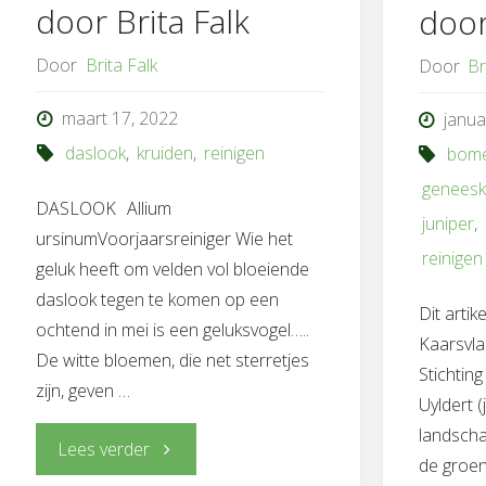
door Brita Falk
door
Door
Brita Falk
Door
Br
maart 17, 2022
janua
daslook
,
kruiden
,
reinigen
bom
geneesk
DASLOOK Allium
juniper
,
ursinumVoorjaarsreiniger Wie het
reinigen
geluk heeft om velden vol bloeiende
daslook tegen te komen op een
Dit artik
ochtend in mei is een geluksvogel…..
Kaarsvla
De witte bloemen, die net sterretjes
Stichtin
zijn, geven …
Uyldert 
landscha
"Daslook-
Lees verder
de groen