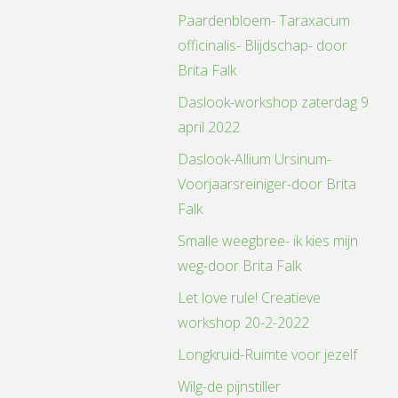
Paardenbloem- Taraxacum
officinalis- Blijdschap- door
Brita Falk
Daslook-workshop zaterdag 9
gie
april 2022
Daslook-Allium Ursinum-
Voorjaarsreiniger-door Brita
"
Falk
Smalle weegbree- ik kies mijn
weg-door Brita Falk
Let love rule! Creatieve
workshop 20-2-2022
Longkruid-Ruimte voor jezelf
Wilg-de pijnstiller