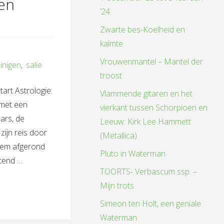
en
’24
Zwarte bes-Koelheid en
kalmte
Vrouwenmantel – Mantel der
einigen
,
salie
troost
art Astrologie:
Vlammende gitaren en het
 met een
vierkant tussen Schorpioen en
Mars, de
Leeuw: Kirk Lee Hammett
zijn reis door
(Metallica)
iem afgerond
Pluto in Waterman
tend …
TOORTS- Verbascum ssp. –
Mijn trots
aarsblog
Simeon ten Holt, een geniale
Waterman