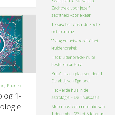
Kaasjeskruid Malva ssp.
Zachtheid voor jezelf,
zachtheid voor elkaar
Tropische Tonka: de zoete
ontspanning
Vraag en antwoord bij het
kruidenorakel:
Het kruidenorakel- nu te
bestellen bij Brita
Brita’s krachtplaatsen deel 1:
De abdij van Egmond
gie
,
Kruiden
Het vierde huis in de
log 1-
astrologie – De Thuisbasis
ologie
Mercurius: communicatie van
1 december ’23 tot 5 februari