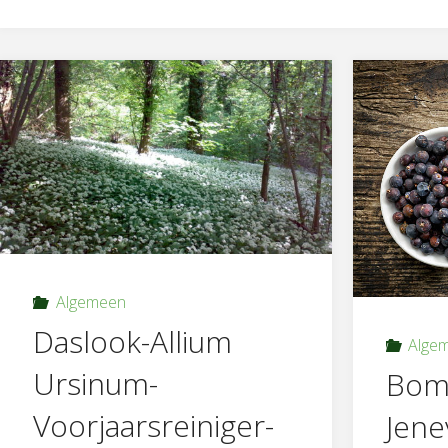
Algemeen
Daslook-Allium
Alge
Ursinum-
Bome
Voorjaarsreiniger-
Jene