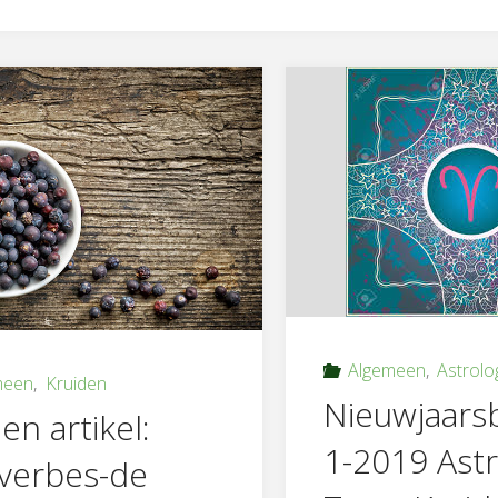
Algemeen
,
Astrolo
meen
,
Kruiden
Nieuwjaarsb
n artikel:
1-2019 Astr
verbes-de