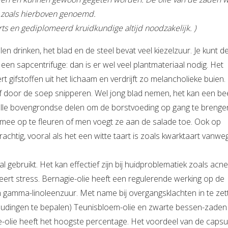
 zoals hierboven genoemd.
ts en gediplomeerd kruidkundige altijd noodzakelijk. )
n drinken, het blad en de steel bevat veel kiezelzuur. Je kunt d
een sapcentrifuge: dan is er wel veel plantmateriaal nodig. Het
t gifstoffen uit het lichaam en verdrijft zo melancholieke buien.
f door de soep snipperen. Wel jong blad nemen, het kan een be
alle bovengrondse delen om de borstvoeding op gang te brenge
mee op te fleuren of men voegt ze aan de salade toe. Ook op
achtig, vooral als het een witte taart is zoals kwarktaart vanwe
 gebruikt. Het kan effectief zijn bij huidproblematiek zoals acne
eert stress. Bernagie-olie heeft een regulerende werking op de
gamma-linoleenzuur. Met name bij overgangsklachten in te zet
rhoudingen te bepalen) Teunisbloem-olie en zwarte bessen-zaden
olie heeft het hoogste percentage. Het voordeel van de capsul