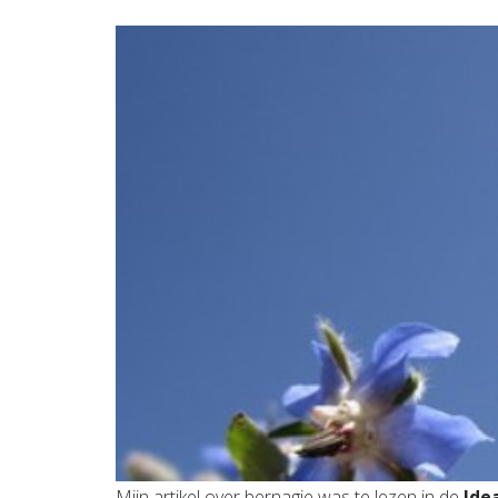
Mijn artikel over bernagie was te lezen in de
Idea