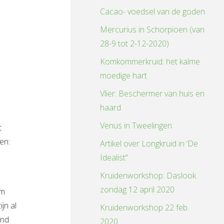
Cacao- voedsel van de goden
Mercurius in Schorpioen (van
28-9 tot 2-12-2020)
Komkommerkruid: het kalme
moedige hart
Vlier: Beschermer van huis en
haard
Venus in Tweelingen
t
en:
Artikel over Longkruid in ‘De
Idealist”
Kruidenworkshop: Daslook
zondag 12 april 2020
em
jn al
Kruidenworkshop 22 feb.
end
2020