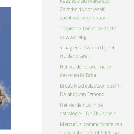
Kaasjeskruid Malva ssp.
Zachtheid voor jezelf,
zachtheid voor elkaar
Tropische Tonka: de zoete
ontspanning
Vraag en antwoord bij het
kruidenorakel:
Het kruidenorakel- nu te
bestellen bij Brita
Brita’s krachtplaatsen deel 1:
De abdij van Egmond
Het vierde huis in de
astrologie – De Thuisbasis
Mercurius: communicatie van
1 december ’23 tot 5 februari