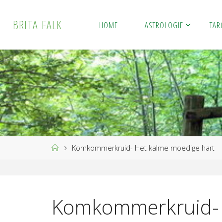
Ga
naar
B
R
I
T
A
F
A
L
K
HOME
ASTROLOGIE
TAR
de
inhoud
Home
Komkommerkruid- Het kalme moedige hart
Komkommerkruid- 