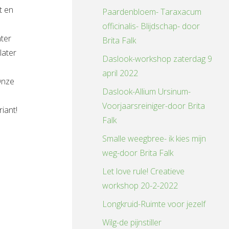
t en
Paardenbloem- Taraxacum
officinalis- Blijdschap- door
ter
Brita Falk
later
Daslook-workshop zaterdag 9
april 2022
nze
Daslook-Allium Ursinum-
Voorjaarsreiniger-door Brita
iant!
Falk
Smalle weegbree- ik kies mijn
weg-door Brita Falk
Let love rule! Creatieve
workshop 20-2-2022
Longkruid-Ruimte voor jezelf
Wilg-de pijnstiller