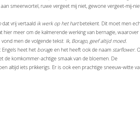
 aan smeerwortel, ruwe vergeet mij niet, gewone vergeet-mij-nie
o
dat vrij vertaald
ik werk op het hart
betekent. Dit moet men ech
 gaat hier meer om de kalmerende werking van bernagie, waarover 
n vond men de volgende tekst:
Ik, Borago, geef altijd moed.
 Engels heet het
borag
e en het heeft ook de naam
starflower.
O
t de komkommer-achtige smaak van de bloemen. De
 altijd iets prikkerigs. Er is ook een prachtige sneeuw-witte var