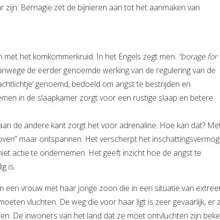
r zijn. Bernagie zet de bijnieren aan tot het aanmaken van
n met het komkommerkruid. In het Engels zegt men:
”borage for
, vanwege de eerder genoemde werking van de regulering van de
achtlichtje’ genoemd, bedoeld om angst te bestrijden en
oemen in de slaapkamer zorgt voor een rustige slaap en betere
aan de andere kant zorgt het voor adrenaline. Hoe kan dat? Me
oven” maar ontspannen. Het verscherpt het inschattingsvermog
iet actie te ondernemen. Het geeft inzicht hoe de angst te
ig is.
n een vrouw met haar jonge zoon die in een situatie van extre
moeten vluchten. De weg die voor haar ligt is zeer gevaarlijk, er zi
n. De inwoners van het land dat ze moet ontvluchten zijn bek