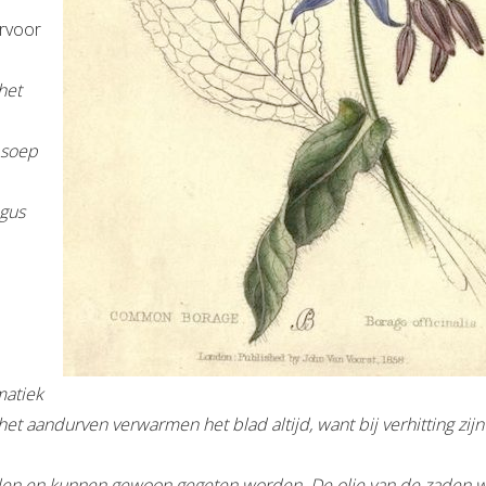
arvoor
het
 soep
ogus
matiek
et aandurven verwarmen het blad altijd, want bij verhitting zij
ïden en kunnen gewoon gegeten worden. De olie van de zaden 