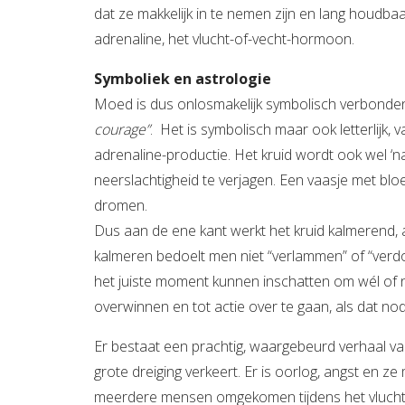
dat ze makkelijk in te nemen zijn en lang houdbaa
adrenaline, het vlucht-of-vecht-hormoon.
Symboliek en astrologie
Moed is dus onlosmakelijk symbolisch verbonde
courage”
. Het is symbolisch maar ook letterlijk
adrenaline-productie. Het kruid wordt ook wel ‘n
neerslachtigheid te verjagen. Een vaasje met bl
dromen.
Dus aan de ene kant werkt het kruid kalmerend, 
kalmeren bedoelt men niet “verlammen” of “verd
het juiste moment kunnen inschatten om wél of n
overwinnen en tot actie over te gaan, als dat nod
Er bestaat een prachtig, waargebeurd verhaal va
grote dreiging verkeert. Er is oorlog, angst en ze 
meerdere mensen omgekomen tijdens het vluchte