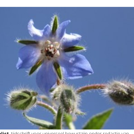
list
, tijdschrift voor universeel bewustzijn onder redactie van