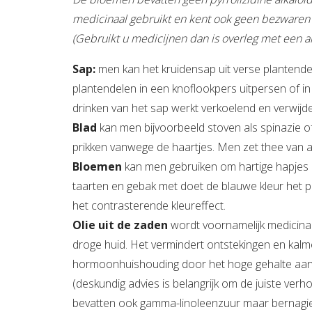
medicinaal gebruikt en kent ook geen bezwaren
(Gebruikt u medicijnen dan is overleg met een ar
Sap:
men kan het kruidensap uit verse plantendele
plantendelen in een knoflookpers uitpersen of in 
drinken van het sap werkt verkoelend en verwijder
Blad
kan men bijvoorbeeld stoven als spinazie o
prikken vanwege de haartjes. Men zet thee van 
Bloemen
kan men gebruiken om hartige hapjes 
taarten en gebak met doet de blauwe kleur het pr
het contrasterende kleureffect.
Olie uit de zaden
wordt voornamelijk medicinaal
droge huid. Het vermindert ontstekingen en kalm
hormoonhuishouding door het hoge gehalte aan 
(deskundig advies is belangrijk om de juiste ve
bevatten ook gamma-linoleenzuur maar bernagie-