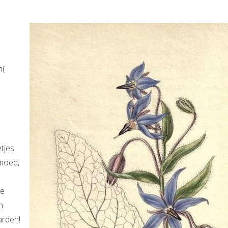
n(
tjes
emoed,
de
n
arden!