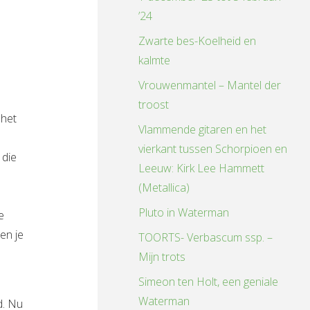
’24
Zwarte bes-Koelheid en
kalmte
Vrouwenmantel – Mantel der
troost
 het
Vlammende gitaren en het
vierkant tussen Schorpioen en
 die
Leeuw: Kirk Lee Hammett
(Metallica)
Pluto in Waterman
e
en je
TOORTS- Verbascum ssp. –
Mijn trots
Simeon ten Holt, een geniale
Waterman
d. Nu