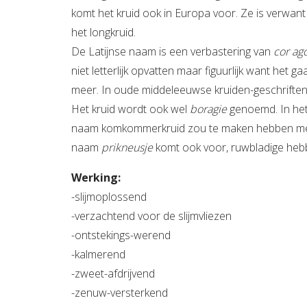
komt het kruid ook in Europa voor. Ze is verwant
het longkruid.
De Latijnse naam is een verbastering van
cor ag
niet letterlijk opvatten maar figuurlijk want het
meer. In oude middeleeuwse kruiden-geschrifte
Het kruid wordt ook wel
boragie
genoemd. In het
naam komkommerkruid zou te maken hebben me
naam
prikneusje
komt ook voor, ruwbladige hebben
Werking:
-slijmoplossend
-verzachtend voor de slijmvliezen
-ontstekings-werend
-kalmerend
-zweet-afdrijvend
-zenuw-versterkend