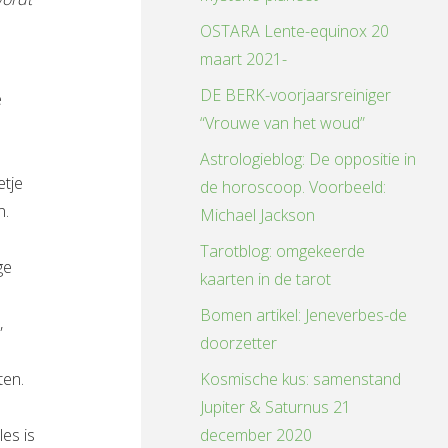
OSTARA Lente-equinox 20
maart 2021-
DE BERK-voorjaarsreiniger
e
“Vrouwe van het woud”
Astrologieblog: De oppositie in
etje
de horoscoop. Voorbeeld:
n.
Michael Jackson
Tarotblog: omgekeerde
ge
kaarten in de tarot
Bomen artikel: Jeneverbes-de
,
doorzetter
ten.
Kosmische kus: samenstand
Jupiter & Saturnus 21
es is
december 2020