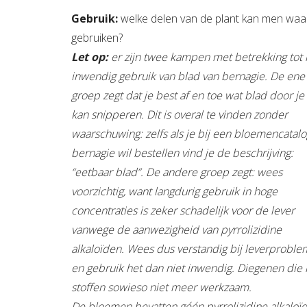
Gebruik:
welke delen van de plant kan men wa
gebruiken?
Let op:
er zijn twee kampen met betrekking tot 
inwendig gebruik van blad van bernagie. De ene
groep zegt dat je best af en toe wat blad door je
kan snipperen. Dit is overal te vinden zonder
waarschuwing: zelfs als je bij een bloemencatal
bernagie wil bestellen vind je de beschrijving:
“eetbaar blad”. De andere groep zegt: wees
voorzichtig, want langdurig gebruik in hoge
concentraties is zeker schadelijk voor de lever
vanwege de aanwezigheid van pyrrolizidine
alkaloïden. Wees dus verstandig bij leverproble
en gebruik het dan niet inwendig. Diegenen die h
stoffen sowieso niet meer werkzaam.
De bloemen bevatten géén pyrrolizidine alkalo