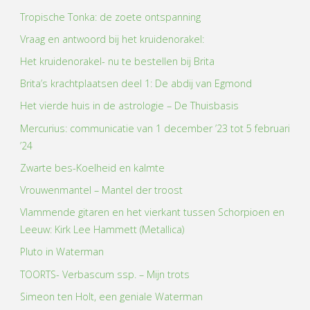
Tropische Tonka: de zoete ontspanning
de
Vraag en antwoord bij het kruidenorakel:
horoscoop.
Het kruidenorakel- nu te bestellen bij Brita
Brita’s krachtplaatsen deel 1: De abdij van Egmond
Start
Het vierde huis in de astrologie – De Thuisbasis
woensdag
Mercurius: communicatie van 1 december ’23 tot 5 februari
16
’24
Zwarte bes-Koelheid en kalmte
februari
Vrouwenmantel – Mantel der troost
2022"
Vlammende gitaren en het vierkant tussen Schorpioen en
Leeuw: Kirk Lee Hammett (Metallica)
Pluto in Waterman
TOORTS- Verbascum ssp. – Mijn trots
Simeon ten Holt, een geniale Waterman