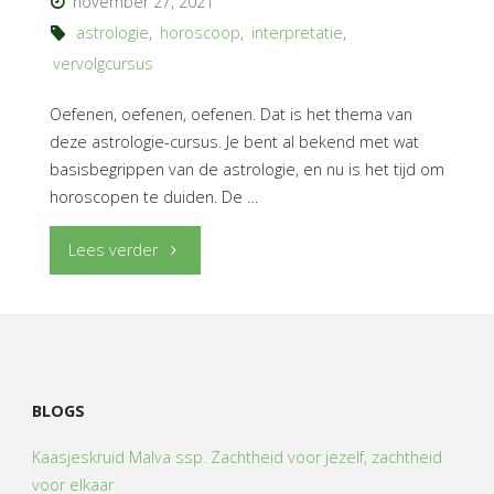
november 27, 2021
astrologie
,
horoscoop
,
interpretatie
,
vervolgcursus
Oefenen, oefenen, oefenen. Dat is het thema van
deze astrologie-cursus. Je bent al bekend met wat
basisbegrippen van de astrologie, en nu is het tijd om
horoscopen te duiden. De …
"Astrologie-
Lees verder
cursus
deel
2:
BLOGS
interpretatie
Kaasjeskruid Malva ssp. Zachtheid voor jezelf, zachtheid
voor elkaar
van