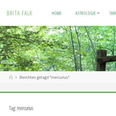
Ga
naar
B
R
I
T
A
F
A
L
K
HOME
ASTROLOGIE
TAR
de
inhoud
Home
Berichten getagd "mercurius"
Tag:
mercurius