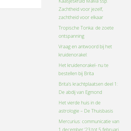
Kaasjeskruid Malva ssp.
Zachtheid voor jezelf,
zachtheid voor elkaar
Tropische Tonka: de zoete
ontspanning
Vraag en antwoord bij het
kruidenorakel:
Het kruidenorakel- nu te
bestellen bij Brita
Brita’s krachtplaatsen deel 1:
De abdij van Egmond
Het vierde huis in de
astrologie – De Thuisbasis
Mercurius: communicatie van
1 december ’23 tot 5 februari