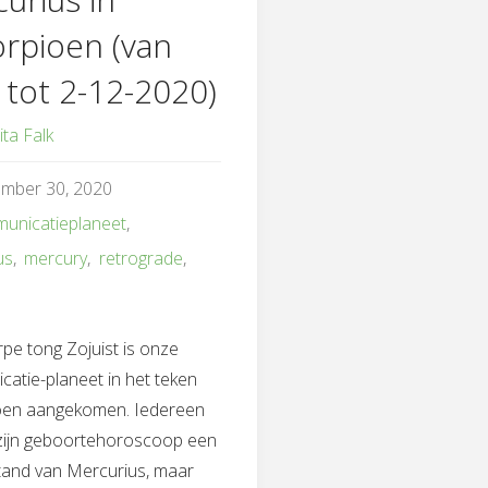
rpioen (van
 tot 2-12-2020)
ita Falk
ember 30, 2020
unicatieplaneet
,
us
,
mercury
,
retrograde
,
pe tong Zojuist is onze
atie-planeet in het teken
oen aangekomen. Iedereen
 zijn geboortehoroscoop een
tand van Mercurius, maar