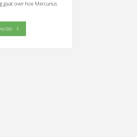
g gaat over hoe Mercurius
"Mercurius
verder
in
Schorpioen
(van
28-
9
tot
2-