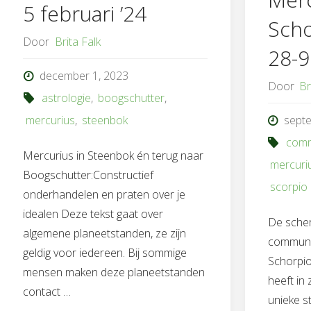
5 februari ’24
Scho
Door
Brita Falk
28-9
december 1, 2023
Door
Br
astrologie
,
boogschutter
,
mercurius
,
steenbok
sept
comm
Mercurius in Steenbok én terug naar
mercuri
Boogschutter:Constructief
scorpio
onderhandelen en praten over je
idealen Deze tekst gaat over
De scher
algemene planeetstanden, ze zijn
communic
geldig voor iedereen. Bij sommige
Schorpi
mensen maken deze planeetstanden
heeft in
contact …
unieke s