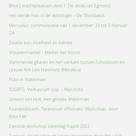
Brita’s krachtplaatsen deel 1: De abdij van Egmond
Het vierde huis in de astrologie – De Thuisbasis
Mercurius: communicatie van 1 december ’23 tot 5 februari
’24
Zwarte bes-Koelheid en kalmte
Vrouwenmantel – Mantel der troost
Vlammende gitaren en het vierkant tussen Schorpioen en
Leeuw: Kirk Lee Hammett (Metallica)
Pluto in Waterman
TOORTS- Verbascum ssp. – Mijn trots
Simeon ten Holt, een geniale Waterman
Paardenbloem- Taraxacum officinalis- Blijdschap- door
Brita Falk
Daslook-workshop zaterdag 9 april 2022
Daslook-Allium Ursinum-Voorjaarsreiniger-door Brita Falk