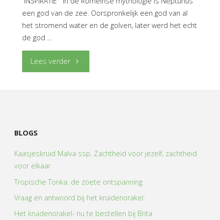
“INSPIRATIE “ In de Romeinse mythologie is Neptunus
een god van de zee. Oorspronkelijk een god van al
het stromend water en de golven, later werd het echt
de god …
"Astrologieblog:
Lees verder
Neptunus,
de
mysterie-
BLOGS
planeet"
Kaasjeskruid Malva ssp. Zachtheid voor jezelf, zachtheid
voor elkaar
Tropische Tonka: de zoete ontspanning
Vraag en antwoord bij het kruidenorakel:
Het kruidenorakel- nu te bestellen bij Brita