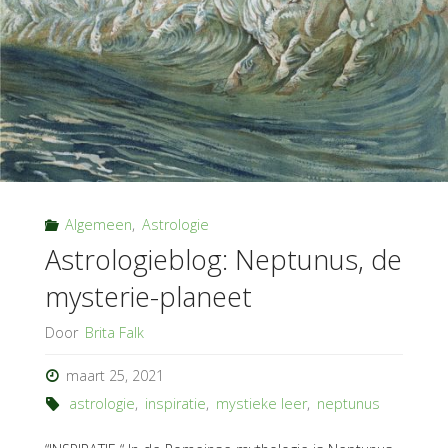
Algemeen
,
Astrologie
Astrologieblog: Neptunus, de
mysterie-planeet
Door
Brita Falk
maart 25, 2021
astrologie
,
inspiratie
,
mystieke leer
,
neptunus