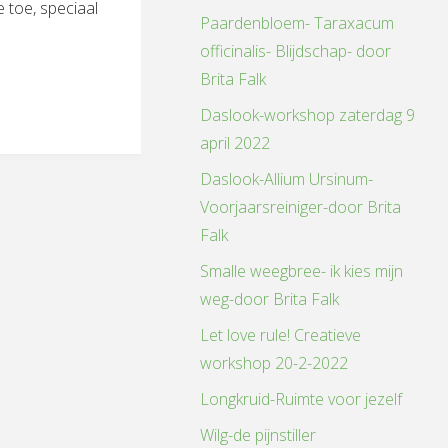
 toe, speciaal
Paardenbloem- Taraxacum
officinalis- Blijdschap- door
Brita Falk
ENCODANS
Daslook-workshop zaterdag 9
T:
april 2022
Daslook-Allium Ursinum-
ndo"
Voorjaarsreiniger-door Brita
Falk
Smalle weegbree- ik kies mijn
weg-door Brita Falk
Let love rule! Creatieve
workshop 20-2-2022
Longkruid-Ruimte voor jezelf
Wilg-de pijnstiller