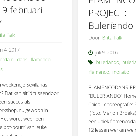
9 februari
PROJECT:
7
Buleríando
ita Falk
Door
Brita Falk
ri 4, 2017
juli 9, 2016
terdam
,
dans
,
flamenco
,
buleriando
,
buleri
as
flamenco
,
moraito
 weekendje Sevillanas
FLAMENCODANS-PRO
n? Dat kan altijd tussendoor!
“BULERIANDO” Homen
 een succes als
Chico choreografie: 
rkshop, nu gewoon in
(foto: Marjon Broeks) 
. Het wordt weer een
een uniek flamencodan
e pot-pourri van leuke
12 lessen werken we 
variaties, af …