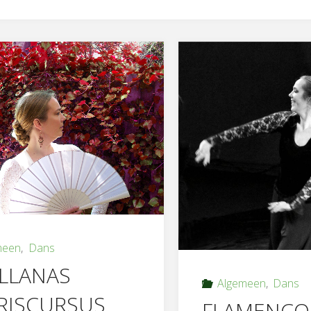
meen
,
Dans
ILLANAS
Algemeen
,
Dans
RISCURSUS
FLAMENCO