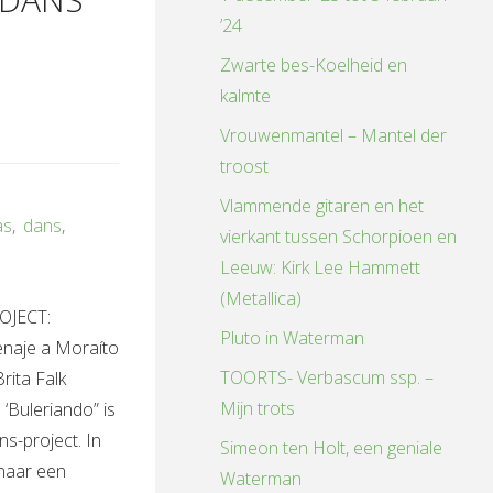
’24
Zwarte bes-Koelheid en
kalmte
Vrouwenmantel – Mantel der
troost
Vlammende gitaren en het
as
,
dans
,
vierkant tussen Schorpioen en
Leeuw: Kirk Lee Hammett
(Metallica)
JECT:
Pluto in Waterman
aje a Moraíto
TOORTS- Verbascum ssp. –
Brita Falk
Mijn trots
‘Buleriando” is
s-project. In
Simeon ten Holt, een geniale
naar een
Waterman