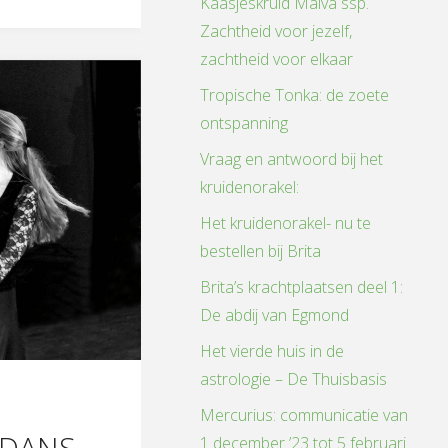
Kaasjeskruid Malva ssp.
Zachtheid voor jezelf,
zachtheid voor elkaar
Tropische Tonka: de zoete
ontspanning
Vraag en antwoord bij het
kruidenorakel:
Het kruidenorakel- nu te
bestellen bij Brita
Brita’s krachtplaatsen deel 1:
De abdij van Egmond
Het vierde huis in de
astrologie – De Thuisbasis
Mercurius: communicatie van
DANS
1 december ’23 tot 5 februari