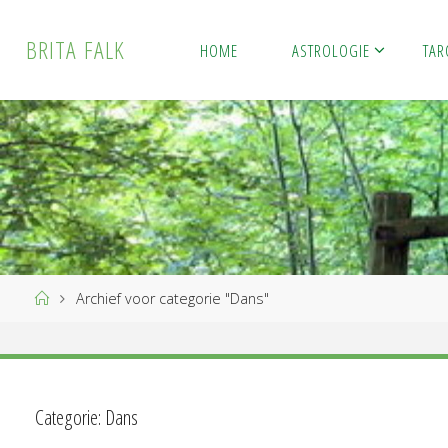
Ga
naar
B
R
I
T
A
F
A
L
K
HOME
ASTROLOGIE
TAR
de
inhoud
Home
Archief voor categorie "Dans"
Categorie:
Dans