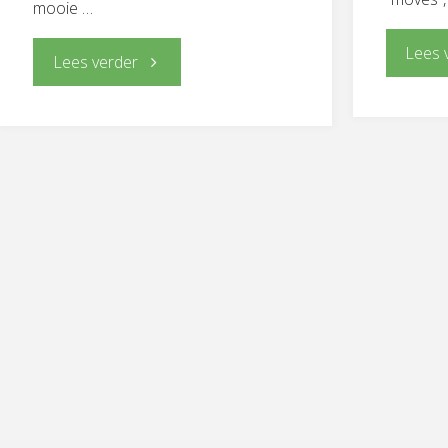
mooie …
Lees 
"Flamenco
Lees verder
Dans
Project
(Start
7
oktober)"