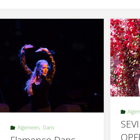
Alge
SEV
Algemeen
,
Dans
OPF
Flamenco Dans