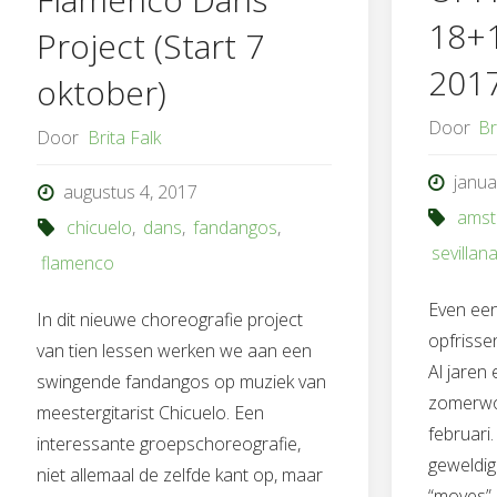
18+1
Project (Start 7
201
oktober)
Door
Br
Door
Brita Falk
janua
augustus 4, 2017
ams
chicuelo
,
dans
,
fandangos
,
sevillan
flamenco
Even een
In dit nieuwe choreografie project
opfrisse
van tien lessen werken we aan een
Al jaren
swingende fandangos op muziek van
zomerwo
meestergitarist Chicuelo. Een
februari
interessante groepschoreografie,
geweldig
niet allemaal de zelfde kant op, maar
“moves”, 