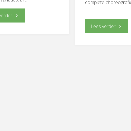
complete choreografie
…
"SEVILLANAS
verder
"FLAM
Lees verder
OPFRISCURSUS
PROJEC
18+19
Bulería
februari
2017"